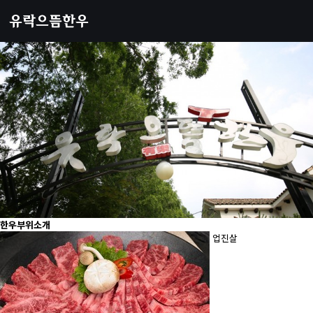
한우부위소개
업진살