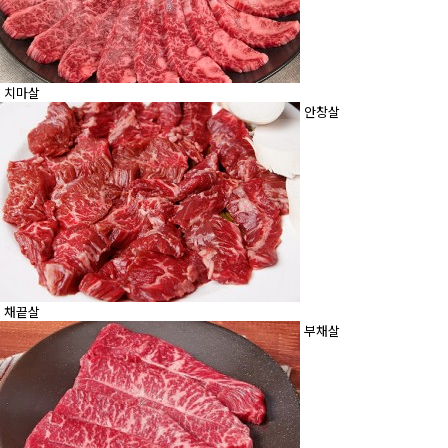
치마살
안창살
채끝살
부채살